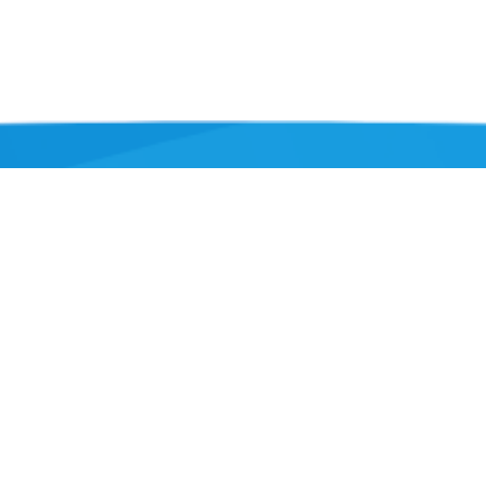
Informatie
TOF Oldambt
Oldambt gezond
Oldambt Gezond
Kookcursus Gewoon Goed Eten
Appeltje Eitje