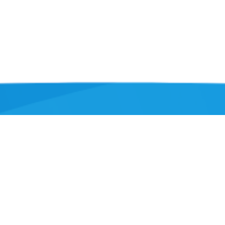
Informatie
TOF Oldambt
Oldambt gezond
Oldambt Gezond
Kookcursus Gewoon Goed Eten