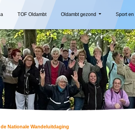
da
TOF Oldambt
Oldambt gezond
Sport e
 de Nationale Wandeluitdaging