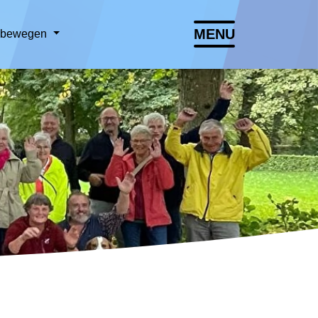
MENU
n bewegen
Lettergrootte vergroten
Lettergrootte verkleinen
Hoog contrast wisselen