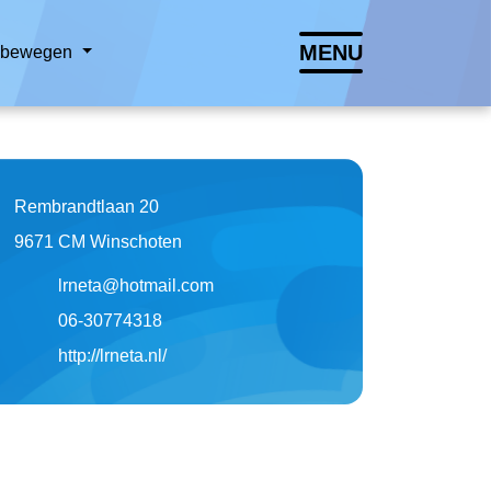
MENU
n bewegen
Lettergrootte vergroten
Lettergrootte verkleinen
Hoog contrast wisselen
Rembrandtlaan 20
9671 CM Winschoten
lrneta@hotmail.com
06-30774318
http://lrneta.nl/