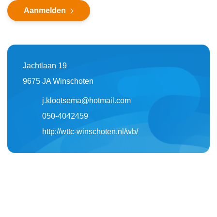
Aanmelden
Jachtlaan 19
9675 JA Winschoten
j.klootsema@hotmail.com
050-4042459
http://wttc-winschoten.nl/wb/
Foto
album
overslaan