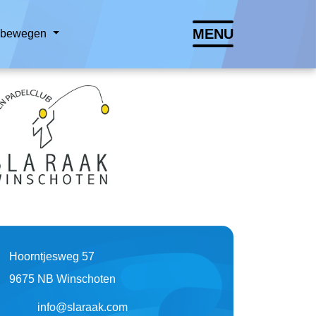
MENU
n bewegen
Lettergrootte vergroten
Lettergrootte verkleinen
Hoog contrast wisselen
Hoorntjesweg 57
9675 NB Winschoten
info@slaraak.com