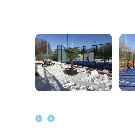
Foto
album
overslaan
Vorige
Volgende