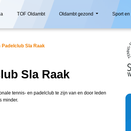
da
TOF Oldambt
Oldambt gezond
Sport e
n Padelclub Sla Raak
club Sla Raak
onale tennis- en padelclub te zijn van en door leden
s minder.