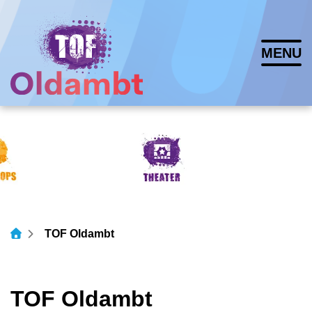
Navigatie
MENU
overslaan
Lettergrootte vergroten
Lettergrootte verkleinen
Hoog contrast wisse
TOF Oldambt
TOF Oldambt